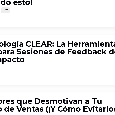
do esto!
Crm
logía CLEAR: La Herramient
para Sesiones de Feedback d
mpacto
ores que Desmotivan a Tu
 de Ventas (¡Y Cómo Evitarlos