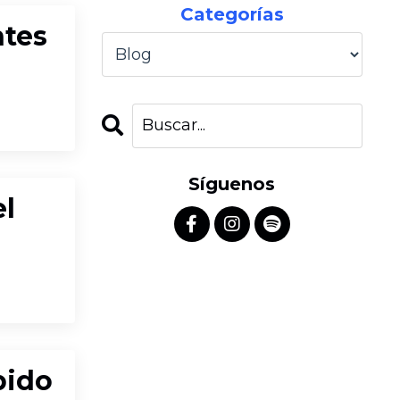
Categorías
ntes
Síguenos
el
pido