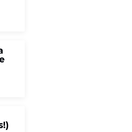
a
e
!)